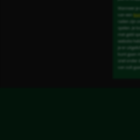
Wanneer je 
van een
bo
raden zijn 
spelen. Je l
met geld sp
website heb
je er uitgel
kunt gaan m
snel onder d
van zult ga