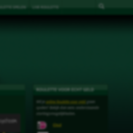
ULETTE SPELEN
LIVE ROULETTE
ROULETTE VOOR ECHT GELD
Wil je
online Roulette voor geld
gaan
spelen? Bekijk dan eens onderstaande
stortingsmogelijkheden.
iDeal