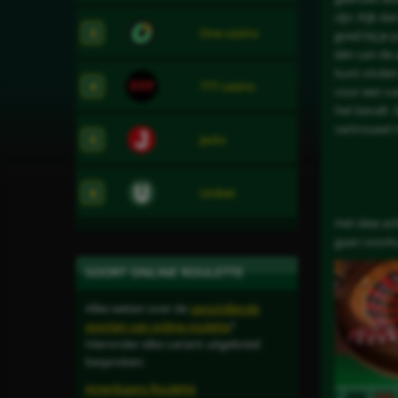
zijn. Kijk d
3
One casino
goed bij je 
één van de 
kunt vinden
4
777 casino
voor een va
het bevalt. 
vertrouwd m
5
Jacks
6
Unibet
Het idee ac
gaan voorko
SOORT ONLINE ROULETTE
Alles weten over de
verschillende
soorten van online roulette
?
Hieronder elke variant uitgebreid
besproken:
Amerikaans Roulette