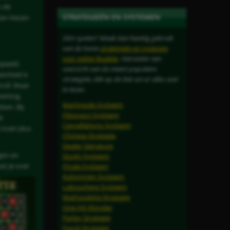
 dit
STRATEGIEËN EN SYSTEMEN
dan kiezen
Slim spelen? Maak dan handig gebruik
van de beste
strategieën en systemen
voor online Roulette
. Hieronder een
speeld.
overzicht van de meest populaire
eenheid is
strategiën, klik op de link om er alles over
roll. Waar
te lezen.
betting
Martingale Systeem
ben. Bij
Fibonacci Systeem
et
Cancellations Systeem
 inzet (dus
Chinese Strategie
Dealer Signature
jgen en
Dozijn Systeem
at je
over
Finale Systeem
Kolommen Systeem
Labouchere Systeem
Mathoulette Strategie
One Hit Wonder
Parlay Strategie
Paroli Strategie