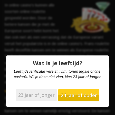
In online casino’s kunnen alle
soorten online roulette
gespeeld worden. Door de
betere kansen die je met de
Europese soort hebt komt het
dan ook niet als een verrassing dat de Europese variant
veruit het populairste is in de online casino’s. Frans roulette
heeft dezelfde kansen om te winnen als Europese roulette.
Toch is deze variant een stuk minder populair. Een
Wat is je leeftijd?
verklaring hiervoor kan zijn dat de Amerikaanse spelers al
bekend zijn met de manier waarop het Europese speelveld
in roulette is onderverdeeld. Deze is namelijk hetzelfde als
de verdeling van het Amerikaanse speelveld.
Waarom zou je Europese online roulette spelen?
23 jaar of jonger
24 jaar of ouder
De reden waarom je geen Amerikaans roulette moet
spelen is duidelijk. Door de extra nul in het spel worden je
kansen om te winnen namelijk ernstig verstoord. De kansen