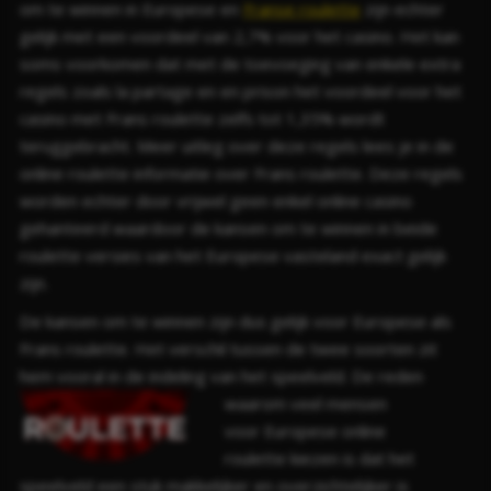
om te winnen in Europese en
Franse roulette
zijn echter
gelijk met een voordeel van 2,7% voor het casino. Het kan
soms voorkomen dat met de toevoeging van enkele extra
regels zoals la partage en en prison het voordeel voor het
casino met Frans roulette zelfs tot 1,35% wordt
teruggebracht. Meer uitleg over deze regels lees je in de
online roulette informatie over Frans roulette. Deze regels
worden echter door vrijwel geen enkel online casino
gehanteerd waardoor de kansen om te winnen in beide
roulette versies van het Europese vasteland exact gelijk
zijn.
De kansen om te winnen zijn dus gelijk voor Europese als
Frans roulette. Het verschil tussen de twee soorten zit
hem vooral in de indeling van het speelveld. De reden
waarom
veel mensen
voor Europese online
roulette kiezen is dat het
speelveld een stuk makkelijker en overzichtelijker is