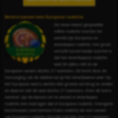
Betere kansen met Europese roulette
De twee meest gespeelde
online roulette soorten ter
wereld zijn Europese en
Amerikaans roulette. Het grote
verschil tussen beide soorten is
dat het Amerikaanse roulette
wiel 38 cijfers telt en de
Europese variant slechts 37 nummers. Dit komt door de
toevoeging van de dubbel nul op het Amerikaanse wiel. Op
het Europese wiel is slechts één groene nul terug te vinden
en daarom telt dit wiel slechts 37 nummers. Door dit extra
nummer zijn de kansen om te winnen in Amerikaans
roulette een stuk lager dan in Europese roulette. Overigens
beschouwen veel mensen Frans roulette als een variant
van Europees roulette doordat ook hier met 37 nummers