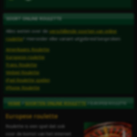
SOORT ONLINE ROULETTE
Alles weten over de
verschillende soorten van online
roulette
? Hieronder elke variant uitgebreid besproken:
Amerikaans Roulette
Europese roulette
Frans Roulette
Mobiel Roulette
iPad Roulette spelen
iPhone Roulette
HOME
/
SOORTEN ONLINE ROULETTE
/
EUROPESE ROULETTE
Europese roulette
Roulette is een spel dat ook
voor de komst van het internet