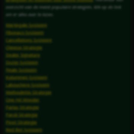
overzicht van de meest populaire strategiën, klik op de link
om er alles over te lezen.
Martingale Systeem
Fibonacci Systeem
Cancellations Systeem
Chinese Strategie
Dealer Signature
Dozijn Systeem
Finale Systeem
Kolommen Systeem
Labouchere Systeem
Mathoulette Strategie
One Hit Wonder
Parlay Strategie
Paroli Strategie
Pivot Strategie
Red Bet Systeem