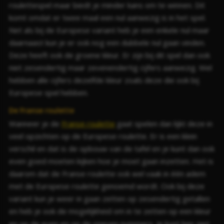
roulettespel maar biedt je minder kans om te winnen. Dit
komt omdat er twee maal een nul aanwezig is in het spel.
Net als bij de Europese variant heb je een enkele nul maar
daarnaast kun je er ook nog een dubbele nul gaan vinden.
Deze heeft ook de groene kleur. Er zijn bij dit spel dan ook
niet zesendertig maar zevenendertig cijfers aanwezig. Wel
hebben alle cijfers dezelfde kleur zoals deze die ook bij
Europese spel hebben.
De Franse roulette
Wanneer je de
Franse roulette
gaat spelen dan lijkt deze in
veel opzichten op de Europese roulette. Er is een klein
verschil en dat is de opbouw van de tafel en je kunt dan ook
even goed moeten kijken hoe je moet gaan inzetten. Het is
daarom dat de Franse roulette ook wel vaak in één adem
met de Europese roulette genoemd wordt. Ook bij deze
variant kun je weer in gaan zetten op zesendertig getallen
en heb je ook de mogelijkheid om in te zetten op een kleur
en op de even en op de oneven nummers. Je kunt hier niet