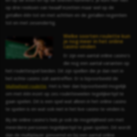
op drie reeksen van twaalf inzetten maar wel op de
getallen één tot en met achttien en de getallen negentien
tot en met zesendertig.
Welke soorten roulette kun
je nog meer in het online
casino vinden
Er zijn een aantal online casino’s
die nog een aantal varianten op
het roulettespel bieden. Dit zijn spellen die je dan niet in
het echte casino zult aantreffen. Er is bijvoorbeeld de
Multiwheel roulette
. Het is hier dan bijvoorbeeld mogelijk
om met één inzet op zes roulettewielen tegelijkertijd te
gaan spelen. Dit is een spel wat alleen in het online casino
te spelen is en wat ook niet in het live casino te vinden is.
Bij de online casino’s heb je ook de mogelijkheid om met
meerdere personen tegelijkertijd te gaan spelen. Dit wordt
dan de multiplayer genoemd en bij een aantal online