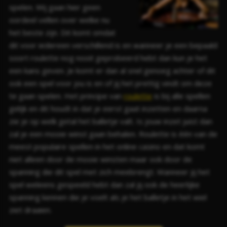
spelen. Wij gaan hier geen
oordeel vellen over welke nu
het beste zijn. Dit komt omdat
dit voor iedereen verschillend is en wanneer je een bepaald
soort roulette nog nooit geprobeerd hebt dan kun je het
een kans geven. Je komt er dan al snel genoeg achter of dit
ook een spel voor jou is en of jij het prettig vindt om deze
te gaan spelen. Het principe van
roulette
is bij alle spellen
gelijk en dit houdt in dat je eerst gaat inzetten en daarna
zie je op welk getal het balletje valt. Is jouw inzet juist dan
zal je een mooie winst gaan behalen. Roulette is één van de
meest populaire spellen in het online casino en dat komt
niet alleen door de mooie winsten maar ook door de
spanning die dit spel met zich meebrengt. Wanneer jij het
spel weleens gespeeld hebt dan zal jij ook de heerlijke
spanning kennen die je voelt als je het balletje in het wiel
ziet draaien.