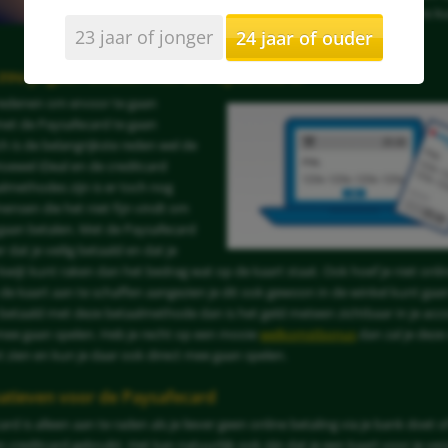
te hebben staan en vervolgens ku
23 jaar of jonger
mee gaan betalen.
24 jaar of ouder
ou je gaan betalen met de Paysafecard?
e redenen om ervoor te gaan
et de Paysafecard te gaan
h is de belangrijkste reden wel de
Hoewel iDeal en de creditcard
almethodes zijn is er toch nog
ensen die het niet fijn vindt om
gaan betalen. Met de Paysafecard
r dat je veilig betaald en dat je
kwijt kunt raken dan het bedrag wat op de kaart staat. Ook hoef je niet onli
de kaart aan te schaffen aangezien je dit ook gewoon in de winkel kunt gaa
betaald met deze betaalmethode dan is het geld meteen zichtbaar in je acc
t mee gaan spelen. Heb je recht op een mooie
welkomstbonus
dan zal je deze
t zien en kun je daar ook direct mee gaan spelen.
natieven voor de Paysafecard
rd is alleen aan te raden als je liever geen online betaling via je bank doet 
en creditcard gebruikt. Het kan natuurlijk ook zijn dat je een kaart voor je ve