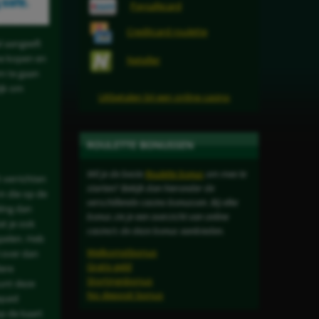
Paysafecard
Creditcard roulette
l aangeeft
ine kopen en
Neteller
om te gaan
ijk om
Uitbetalen bij een online casino
ROULETTE BONUSSEN
Wil je de beste
Roulette bonus
om mee te
t verrichten
starten? Bekijk dan hieronder de
in die op de
verschillende casino bonussen. Bij elke
aling dan
bonus zie je een overzicht van online
t je ook
casino’s de deze bonus aanbieden.
spelen. Heb
Welkomstbonus
 over dan
Gratis geld
ere
Stortingsbonus
unt deze
No deposit bonus
epaid
op de kaart