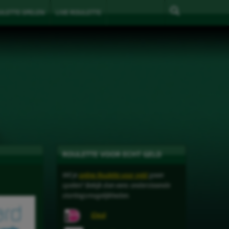
ULETTE SPELEN
LIVE ROULETTE
ROULETTE VOOR ECHT GELD
Wil je
online Roulette voor geld
gaan
spelen? Bekijk dan eens onderstaande
stortingsmogelijkheden.
iDeal