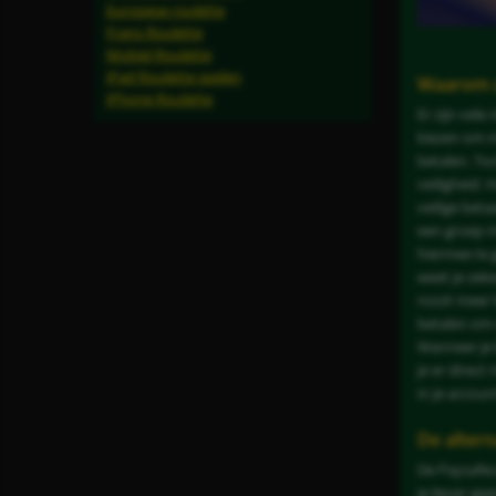
Europese roulette
Frans Roulette
Mobiel Roulette
iPad Roulette spelen
Waarom z
iPhone Roulette
Er zijn vel
kiezen om m
betalen. Toc
veiligheid. 
veilige beta
een groep m
hiermee te 
weet je zeke
nooit meer 
betalen om 
Wanneer je 
je er direc
in je accoun
De alter
De Paysafeca
je liever ge